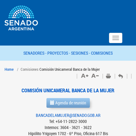
Toggle
navigation
SENADORES -
PROYECTOS -
SESIONES -
COMISIONES
Home
Comisiones
Comisión Unicameral Banca de la Mujer
COMISIÓN UNICAMERAL BANCA DE LA MUJER
Agenda de reunión
BANCADELAMUJER@SENADO.GOB.AR
Tel: +54-11-2822-3000
Internos: 3604 - 3621 - 3622
Hipólito Yrigoyen 1702 - 6º Piso, Oficina 617 Bis