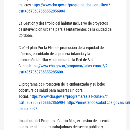
mujeres.
https://www.cba.gov.ar/programa-cba-con-ellas/?
csrt=8675637565552856904
La Gestión y desarrollo del hábitat inclusivo de proyectos
de intervención urbana para asentamientos de la ciudad de
Córdoba.
Creó el plan Por la Flia, de promoción de la equidad de
géneros, el cuidado de la primera infancia y la
promoción familiar y comunitaria. la Red de Salas
Cunas
https://www.cba.gov.ar/programa/salas-cuna-2/?
csrt=867563756555285690
El programa de Protección de la embarazada y su bebe,
cobertura de salud para mujeres sin obra
social.
https://www.cba.gov.ar/programa/salas-cuna-2/?
csrt=8675637565552856904
https://ministeriodesalud.cba.gov.ar/sal
perinatal-2/
Impulsora del Programa Cuarto Mes, extensión de Licencia
por maternidad para trabajadoras del sector público y