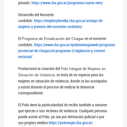
privado.
https://www.cba.gov.ar/programa/cuarto-mes/
Desarrollo del Noroeste
cordobés
https://empleoyfamilia.cba.gov.ar/arraigo-de-
mujeres-y-jovenes-del-noroeste-cordobes/
El
en el noroeste
Programa de Erradicación del Chagas
cordobés.
https://www.cba.gov.ar/epidemiologiaweb/programa-
provincial-de-chagas/el-programa-2/vigilancia-y-control-
vectorial/
Promocionó la creación del
Polo Integral de Mujeres en
: se trata de un espacio para las
Situación de Violencia
mujeres en situación de violencia, donde se las acompaña
y asiste durante el proceso de realizar la denuncia
correspondiente.
El Polo tiene la particularidad de recibir también a varones
que ejercen o son victimas de violencia. Cualquier persona
puede asistir al Polo, ya sea por derivación judicial o por
sus propios medios.
https://polomujer.cba.gov.ar/