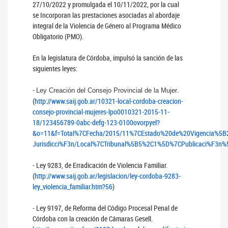
27/10/2022 y promulgada el 10/11/2022, por la cual
se Incorporan las prestaciones asociadas al abordaje
integral de la Violencia de Género al Programa Médico
Obligatorio (PMO).
En la legislatura de Córdoba, impulsó la sanción de las
siguientes leyes:
-
.
Ley Creación del Consejo Provincial de la Mujer
(
http://www.saij.gob.ar/10321-local-cordoba-creacion-
consejo-provincial-mujeres-lpo0010321-2015-11-
18/123456789-0abc-defg-123-0100ovorpyel?
&o=11&f=Total%7CFecha/2015/11%7CEstado%20de%20Vigencia%
Jurisdicci%F3n/Local%7CTribunal%5B5%2C1%5D%7CPublicaci%F
- Ley 9283, de Erradicación de Violencia Familiar.
(
http://www.saij.gob.ar/legislacion/ley-cordoba-9283-
ley_violencia_familiar.htm?56
)
- Ley 9197, de Reforma del Código Procesal Penal de
Córdoba con la creación de Cámaras Gesell.