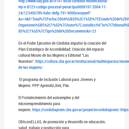
http://www.saij.gob.ar/9197-local-cordoba-modificatoria-
ley-n-8123-codigo-procesal-penal-lpo0009197-2004-11-
24/123456789-0abc-defg-791-9000ovorpyel?
&o=4&f=Total%7CFecha/2004%5B20%2C1%5D%7CEstado%20de%20Vi
Organismo%5B5%2C1%5D%7CAutor%7CJurisdicci%F3n%7CTribunal
B5%2C1%5D%7CTipo%20de%20Documento&t=23
En el Poder Ejecutivo de Córdoba impulsó la creación del
Plan Estratégico de Accesibilidad; Creación del espacio
cultural Museo de las Mujeres y Editorial "Las
Nuestras".
https://cultura.cba.gov.ar/institucional/multiespacios/muse
de-las-mujeres/
El programa de Inclusión Laboral para Jóvenes y
Mujeres: PPP-Aprendiz,Xmí,
Pila.
El Fortalecimiento del autoempleo y del
microemprendimiento para
mujeres.
https://cordobajoven.cba.gov.ar/proyectocordobajoven/
https
CBAconELLAS, de promoción y desarrollo en educación,
salud, trabajo y producción para