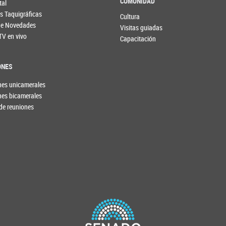
COMUNIDAD
tal
s Taquigráficas
Cultura
 de Novedades
Visitas guiadas
TV en vivo
Capacitación
ONES
nes unicamerales
nes bicamerales
de reuniones