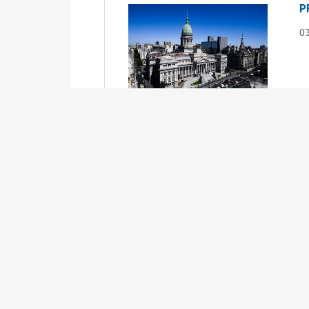
P
0
S
0
Ex
S
0
Ex