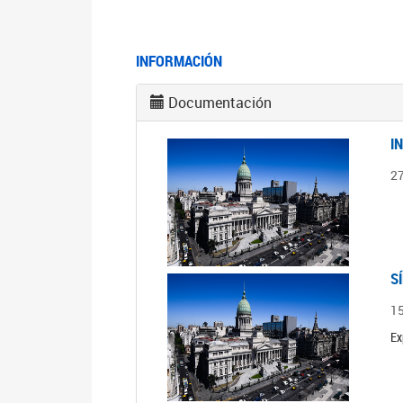
INFORMACIÓN
Documentación
I
2
S
1
Ex