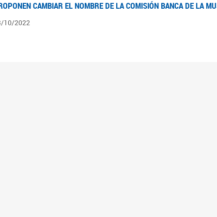
ROPONEN CAMBIAR EL NOMBRE DE LA COMISIÓN BANCA DE LA M
3/10/2022
ÍNTESIS N° 4
3/08/2022
pedientes pendientes en la Comisión Banca de la Mujer desde el 03/06/22 al 03/08
ÍNTESIS 3°
2/06/2022
pedientes pendientes en la Comisión Banca de la Mujer desde el 06/04/22 al 02/06