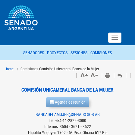
Toggle
navigation
SENADORES -
PROYECTOS -
SESIONES -
COMISIONES
Home
Comisiones
Comisión Unicameral Banca de la Mujer
COMISIÓN UNICAMERAL BANCA DE LA MUJER
Agenda de reunión
BANCADELAMUJER@SENADO.GOB.AR
Tel: +54-11-2822-3000
Internos: 3604 - 3621 - 3622
Hipólito Yrigoyen 1702 - 6º Piso, Oficina 617 Bis