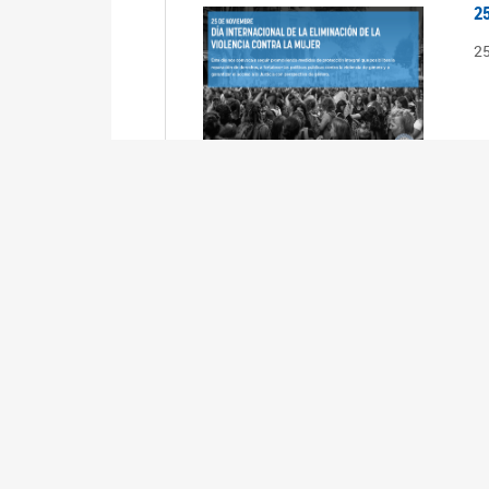
2
2
2
2
R
3
En
Cá
ta