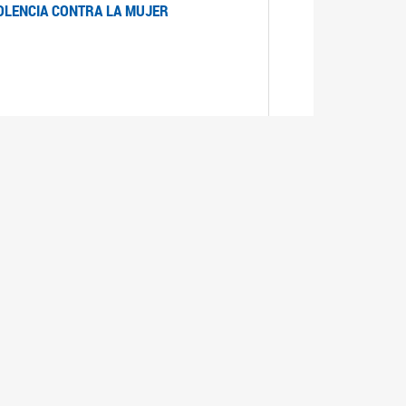
IOLENCIA CONTRA LA MUJER
 LA MUJER
realizó cada expediente desde su ingreso a la
lizado la comisión Banca de la Mujer y así