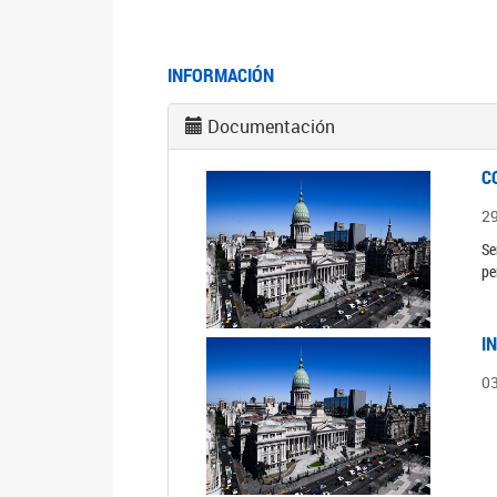
INFORMACIÓN
Documentación
C
2
Se
pe
I
0