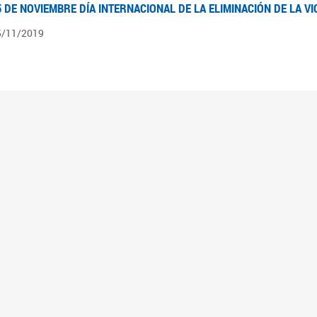
5 DE NOVIEMBRE DÍA INTERNACIONAL DE LA ELIMINACIÓN DE LA V
5/11/2019
3 DE SEPTIEMBRE DÍA NACIONAL DE LOS DERECHOS POLÍTICOS DE
3/09/2019
ECORRIDO PARLAMENTARIO DE LEYES VIGENTES
0/04/2019
 los organigramas encontraran el recorrido resumido del camino parlamentario que 
mara de Senadores hasta su promulgación como Ley, podrán ver en particular lo rea
mbién por las comisiones intervinientes