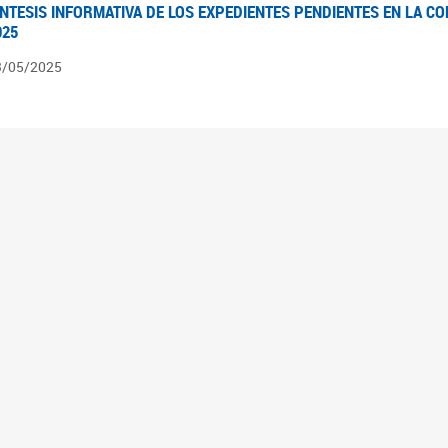
ÍNTESIS INFORMATIVA DE LOS EXPEDIENTES PENDIENTES EN LA COM
025
3/05/2025
ÍNTESIS INFORMATIVA DE LOS EXPEDIENTES PENDIENTES EN LA COM
025
1/05/2025
VANCES LEGISLATIVOS EN TEMÁTICAS DE GÉNERO A 2023
2/05/2025