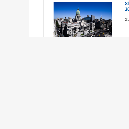
S
2
2
S
2
2
A
1