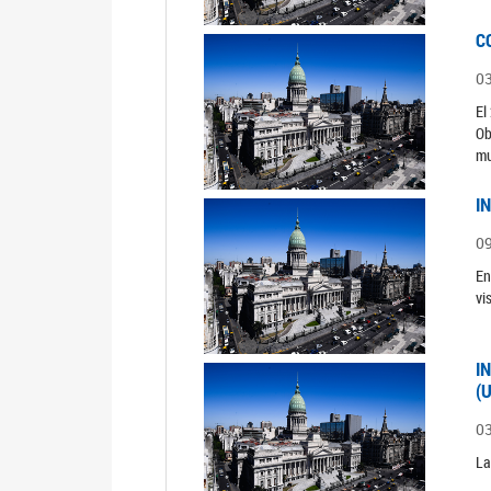
C
0
El
Ob
mu
I
0
En
vi
I
(
0
La