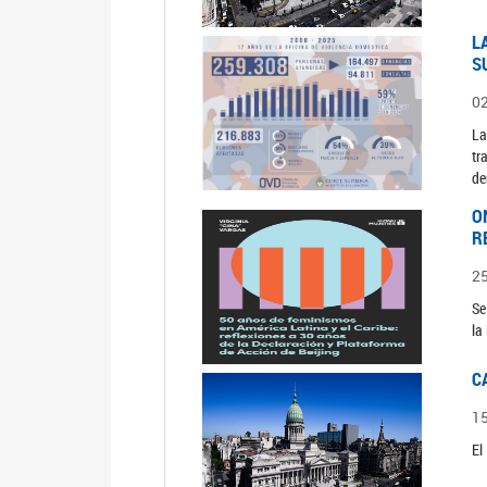
L
S
0
La
tr
de
O
R
2
Se
la
C
1
El