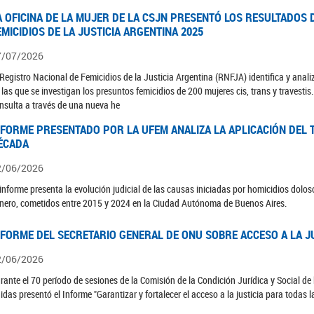
A OFICINA DE LA MUJER DE LA CSJN PRESENTÓ LOS RESULTADOS 
EMICIDIOS DE LA JUSTICIA ARGENTINA 2025
7/07/2026
 Registro Nacional de Femicidios de la Justicia Argentina (RNFJA) identifica y anali
 las que se investigan los presuntos femicidios de 200 mujeres cis, trans y travesti
nsulta a través de una nueva he
NFORME PRESENTADO POR LA UFEM ANALIZA LA APLICACIÓN DEL T
ÉCADA
2/06/2026
 informe presenta la evolución judicial de las causas iniciadas por homicidios dolo
nero, cometidos entre 2015 y 2024 en la Ciudad Autónoma de Buenos Aires.
NFORME DEL SECRETARIO GENERAL DE ONU SOBRE ACCESO A LA J
2/06/2026
rante el 70 período de sesiones de la Comisión de la Condición Jurídica y Social de 
idas presentó el Informe "Garantizar y fortalecer el acceso a la justicia para todas l