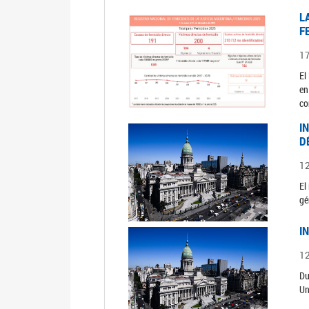
L
F
1
El
en
co
I
D
1
El
gé
I
1
Du
Un