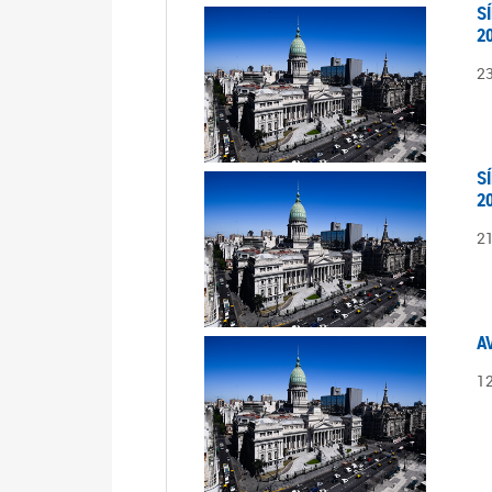
S
2
2
S
2
2
A
1