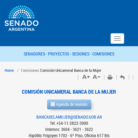
Toggle
navigation
SENADORES -
PROYECTOS -
SESIONES -
COMISIONES
Home
Comisiones
Comisión Unicameral Banca de la Mujer
COMISIÓN UNICAMERAL BANCA DE LA MUJER
Agenda de reunión
BANCADELAMUJER@SENADO.GOB.AR
Tel: +54-11-2822-3000
Internos: 3604 - 3621 - 3622
Hipólito Yrigoyen 1702 - 6º Piso, Oficina 617 Bis