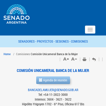
Toggle
navigation
SENADORES -
PROYECTOS -
SESIONES -
COMISIONES
Home
Comisiones
Comisión Unicameral Banca de la Mujer
COMISIÓN UNICAMERAL BANCA DE LA MUJER
Agenda de reunión
BANCADELAMUJER@SENADO.GOB.AR
Tel: +54-11-2822-3000
Internos: 3604 - 3621 - 3622
Hipólito Yrigoyen 1702 - 6º Piso, Oficina 617 Bis