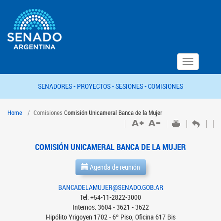
Toggle
navigation
SENADORES -
PROYECTOS -
SESIONES -
COMISIONES
Home
Comisiones
Comisión Unicameral Banca de la Mujer
COMISIÓN UNICAMERAL BANCA DE LA MUJER
Agenda de reunión
BANCADELAMUJER@SENADO.GOB.AR
Tel: +54-11-2822-3000
Internos: 3604 - 3621 - 3622
Hipólito Yrigoyen 1702 - 6º Piso, Oficina 617 Bis