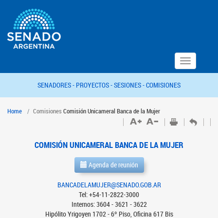
Toggle
navigation
SENADORES -
PROYECTOS -
SESIONES -
COMISIONES
Home
Comisiones
Comisión Unicameral Banca de la Mujer
COMISIÓN UNICAMERAL BANCA DE LA MUJER
Agenda de reunión
BANCADELAMUJER@SENADO.GOB.AR
Tel: +54-11-2822-3000
Internos: 3604 - 3621 - 3622
Hipólito Yrigoyen 1702 - 6º Piso, Oficina 617 Bis