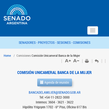
Toggle
navigation
SENADORES -
PROYECTOS -
SESIONES -
COMISIONES
Home
Comisiones
Comisión Unicameral Banca de la Mujer
COMISIÓN UNICAMERAL BANCA DE LA MUJER
Agenda de reunión
BANCADELAMUJER@SENADO.GOB.AR
Tel: +54-11-2822-3000
Internos: 3604 - 3621 - 3622
Hipólito Yrigoyen 1702 - 6º Piso, Oficina 617 Bis