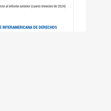
cto al informe anterior (cuarto trimestre de 2024)
TE INTERAMERICANA DE DERECHOS
entino
CIALES POR MUERTES VIOLENTAS DE
OMA DE BUENOS AIRES
es judiciales por muertes violentas de mujeres
OS SOBRE VIOLENCIA SEXUAL