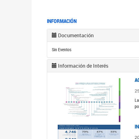
INFORMACIÓN
Documentación
Sin Eventos
Información de Interés
A
2
La
po
I
2