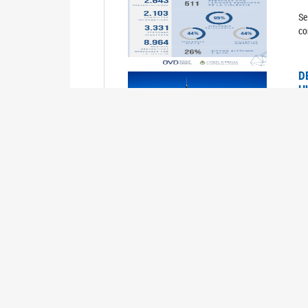
Se
co
D
H
0
La
U
M
0
La
ci
U
1