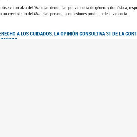
 observa un alza del 9% en las denuncias por violencia de género y doméstica, respe
n un crecimiento del 4% de las personas con lesiones producto de la violencia.
ERECHO A LOS CUIDADOS: LA OPINIÓN CONSULTIVA 31 DE LA COR
UMANOS
7/08/2025
 Corte IDH se pronunció sobre el derecho a los cuidados por pedido del Estado arg
FEM - RELEVAMIENTO DEL ESTADO DE LAS INVESTIGACIONES JUDI
UJERES CIS, MUJERES TRANS Y TRAVESTIS EN LA CIUDAD AUTÓN
6/06/2023
 UFEM presenta un estudio anual sobre el estado y la evolución de las investigacion
s, mujeres trans y travestis
FEM - INFORME RELEVAMIENTO DE FUENTES SECUNDARIAS DE DAT
6/05/2023