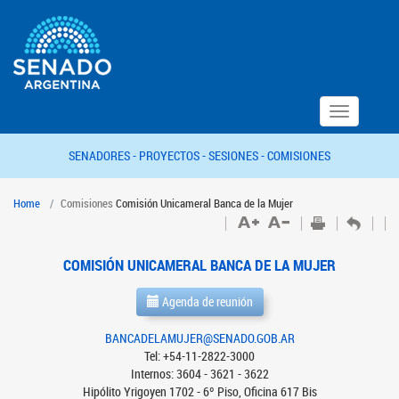
Toggle
navigation
SENADORES -
PROYECTOS -
SESIONES -
COMISIONES
Home
Comisiones
Comisión Unicameral Banca de la Mujer
COMISIÓN UNICAMERAL BANCA DE LA MUJER
Agenda de reunión
BANCADELAMUJER@SENADO.GOB.AR
Tel: +54-11-2822-3000
Internos: 3604 - 3621 - 3622
Hipólito Yrigoyen 1702 - 6º Piso, Oficina 617 Bis