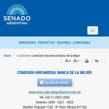
Toggle
navigation
SENADORES -
PROYECTOS -
SESIONES -
COMISIONES
Home
Comisiones
Comisión Unicameral Banca de la Mujer
COMISIÓN UNICAMERAL BANCA DE LA MUJER
Agenda de reunión
BANCADELAMUJER@SENADO.GOB.AR
Tel: +54-11-2822-3000
Internos: 3604 - 3621 - 3622
Hipólito Yrigoyen 1702 - 6º Piso, Oficina 617 Bis