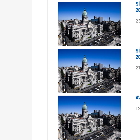
S
2
2
S
2
2
A
1