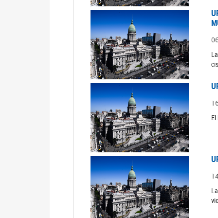
U
M
0
La
ci
U
1
El
U
1
La
vi