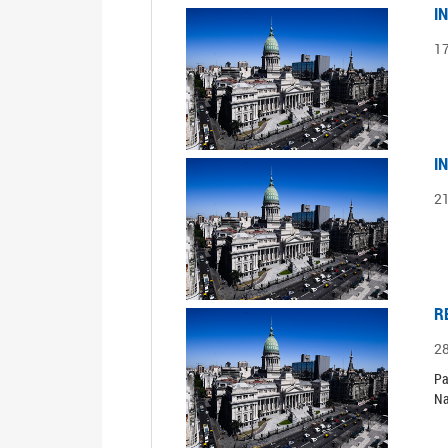
I
1
I
2
R
2
Pa
Na