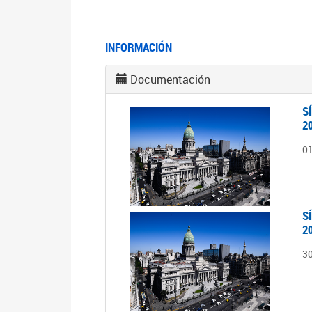
INFORMACIÓN
Documentación
S
2
0
S
2
3