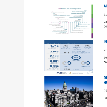
A
2
La
po
I
2
Se
co
D
H
0
La