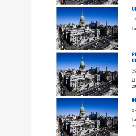
U
1
La
P
D
2
El
20
I
0
La
en