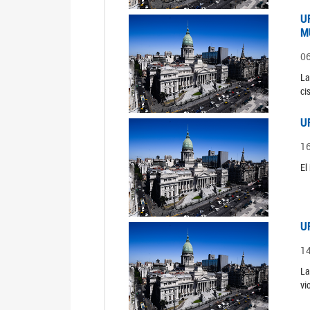
U
M
0
La
ci
U
1
El
U
1
La
vi