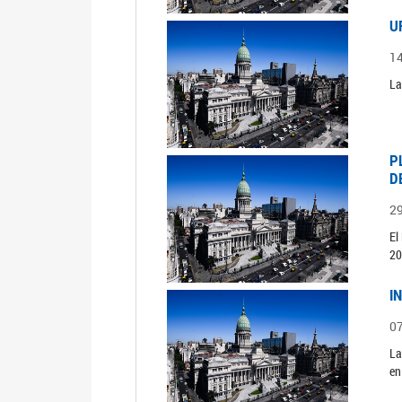
U
1
La
P
D
2
El
20
I
0
La
en