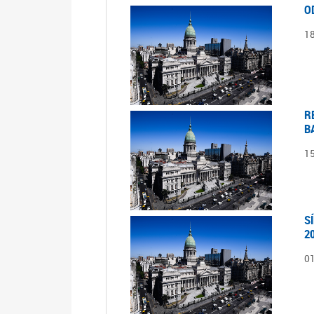
O
1
R
B
1
S
2
0