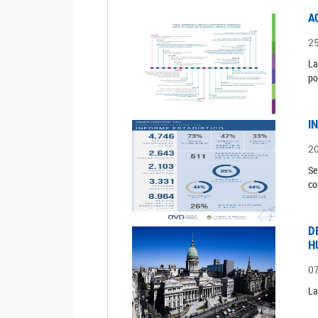
A
2
La
po
I
2
Se
co
D
H
0
La