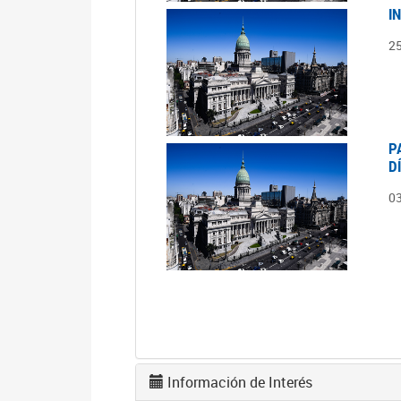
I
2
P
D
0
Información de Interés