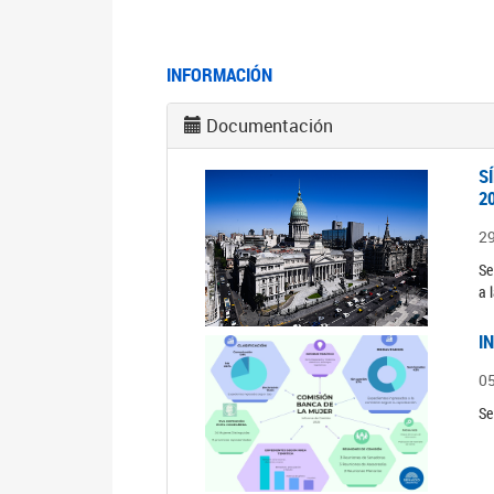
INFORMACIÓN
Documentación
S
2
2
Se
a 
I
0
Se