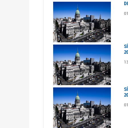
D
0
S
2
1
S
2
0