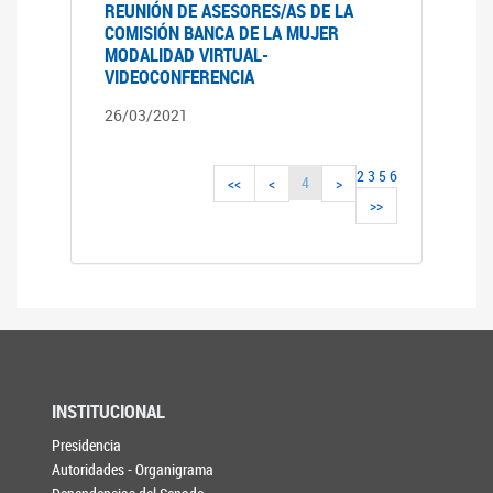
REUNIÓN DE ASESORES/AS DE LA
COMISIÓN BANCA DE LA MUJER
MODALIDAD VIRTUAL-
VIDEOCONFERENCIA
26/03/2021
2
3
5
6
4
<<
<
>
>>
INSTITUCIONAL
Presidencia
Autoridades - Organigrama