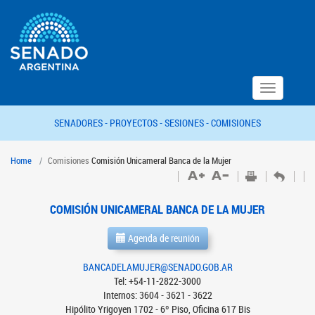
Toggle
navigation
SENADORES -
PROYECTOS -
SESIONES -
COMISIONES
Home
Comisiones
Comisión Unicameral Banca de la Mujer
COMISIÓN UNICAMERAL BANCA DE LA MUJER
Agenda de reunión
BANCADELAMUJER@SENADO.GOB.AR
Tel: +54-11-2822-3000
Internos: 3604 - 3621 - 3622
Hipólito Yrigoyen 1702 - 6º Piso, Oficina 617 Bis