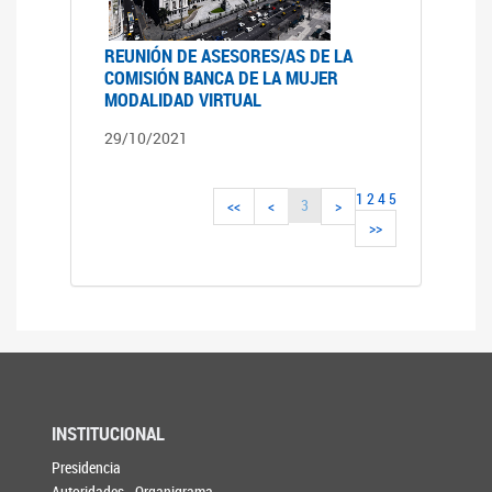
REUNIÓN DE ASESORES/AS DE LA
COMISIÓN BANCA DE LA MUJER
MODALIDAD VIRTUAL
29/10/2021
1
2
4
5
3
<<
<
>
>>
INSTITUCIONAL
Presidencia
Autoridades - Organigrama