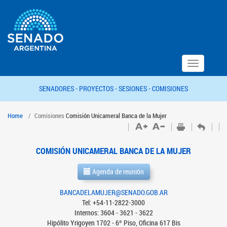
Toggle
navigation
SENADORES -
PROYECTOS -
SESIONES -
COMISIONES
Home
Comisiones
Comisión Unicameral Banca de la Mujer
COMISIÓN UNICAMERAL BANCA DE LA MUJER
Agenda de reunión
BANCADELAMUJER@SENADO.GOB.AR
Tel: +54-11-2822-3000
Internos: 3604 - 3621 - 3622
Hipólito Yrigoyen 1702 - 6º Piso, Oficina 617 Bis