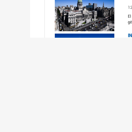
1
El
gé
I
1
Du
Un
C
0
El
Ob
mu
I