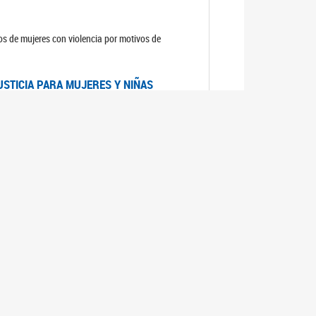
sos de mujeres con violencia por motivos de
USTICIA PARA MUJERES Y NIÑAS
la Mujer, el Secretario General de las Naciones
as mujeres y las niñas".
DICO DE ARGENTINA
a Mujer de Naciones Unidas publicó las
n con los avances en materia de derechos de las