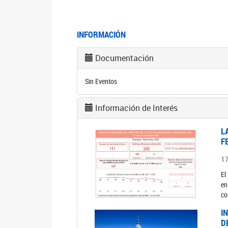
INFORMACIÓN
Documentación
Sin Eventos
Información de Interés
L
F
1
El
en
co
I
D