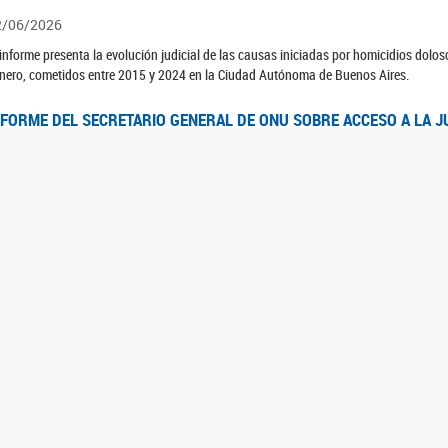
2/06/2026
 informe presenta la evolución judicial de las causas iniciadas por homicidios dolo
nero, cometidos entre 2015 y 2024 en la Ciudad Autónoma de Buenos Aires.
NFORME DEL SECRETARIO GENERAL DE ONU SOBRE ACCESO A LA J
2/06/2026
rante el 70 período de sesiones de la Comisión de la Condición Jurídica y Social de 
idas presentó el Informe "Garantizar y fortalecer el acceso a la justicia para todas l
OMITÉ CEDAW. OBSERVACIONES FINALES AL 8VO. INFORME PERIÓ
3/06/2026
 23 de febrero de 2026, el Comité para la Eliminación de la Discriminación contra l
servaciones Finales al 8vo. Informe Periódico presentado por Argentina, en relació
jeres.
NDEC PRESENTÓ DOSSIER ESTADÍSTICO EN EL MARCO DEL 8M