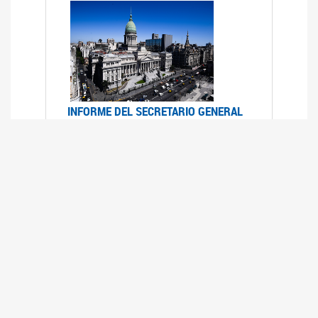
INFORME DEL SECRETARIO GENERAL
DE ONU SOBRE ACCESO A LA
JUSTICIA PARA MUJERES Y NIÑAS
12/06/2026
Durante el 70 período de sesiones de la
Comisión de la Condición Jurídica y Social de la
Mujer, el Secretario General de las Naciones
Unidas presentó el Informe "Garantizar y
fortalecer el acceso a la justicia para todas las
mujeres y las niñas".