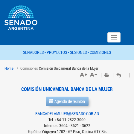
Toggle
navigation
SENADORES -
PROYECTOS -
SESIONES -
COMISIONES
Home
Comisiones
Comisión Unicameral Banca de la Mujer
COMISIÓN UNICAMERAL BANCA DE LA MUJER
Agenda de reunión
BANCADELAMUJER@SENADO.GOB.AR
Tel: +54-11-2822-3000
Internos: 3604 - 3621 - 3622
Hipólito Yrigoyen 1702 - 6º Piso, Oficina 617 Bis