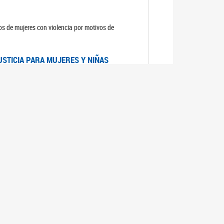
sos de mujeres con violencia por motivos de
USTICIA PARA MUJERES Y NIÑAS
la Mujer, el Secretario General de las Naciones
as mujeres y las niñas".
DICO DE ARGENTINA
a Mujer de Naciones Unidas publicó las
n con los avances en materia de derechos de las