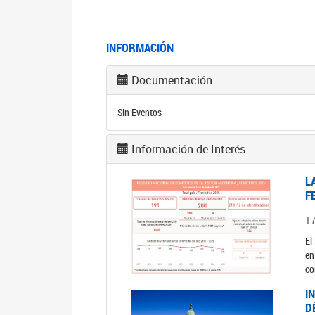
INFORMACIÓN
Documentación
Sin Eventos
Información de Interés
L
F
1
El
en
co
I
D