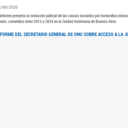
2/06/2026
 informe presenta la evolución judicial de las causas iniciadas por homicidios dolo
nero, cometidos entre 2015 y 2024 en la Ciudad Autónoma de Buenos Aires.
NFORME DEL SECRETARIO GENERAL DE ONU SOBRE ACCESO A LA J
2/06/2026
rante el 70 período de sesiones de la Comisión de la Condición Jurídica y Social de 
idas presentó el Informe "Garantizar y fortalecer el acceso a la justicia para todas l
OMITÉ CEDAW. OBSERVACIONES FINALES AL 8VO. INFORME PERIÓ
3/06/2026
 23 de febrero de 2026, el Comité para la Eliminación de la Discriminación contra l
servaciones Finales al 8vo. Informe Periódico presentado por Argentina, en relació
jeres.
NDEC PRESENTÓ DOSSIER ESTADÍSTICO EN EL MARCO DEL 8M