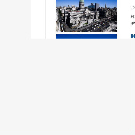
1
El
gé
I
1
Du
Un
C
0
El
Ob
mu
I