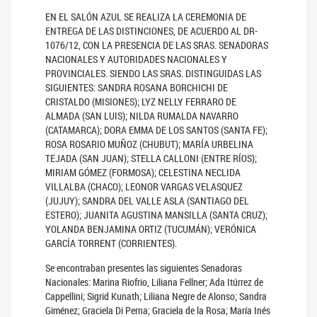
EN EL SALÓN AZUL SE REALIZA LA CEREMONIA DE
ENTREGA DE LAS DISTINCIONES, DE ACUERDO AL DR-
1076/12, CON LA PRESENCIA DE LAS SRAS. SENADORAS
NACIONALES Y AUTORIDADES NACIONALES Y
PROVINCIALES. SIENDO LAS SRAS. DISTINGUIDAS LAS
SIGUIENTES: SANDRA ROSANA BORCHICHI DE
CRISTALDO (MISIONES); LYZ NELLY FERRARO DE
ALMADA (SAN LUIS); NILDA RUMALDA NAVARRO
(CATAMARCA); DORA EMMA DE LOS SANTOS (SANTA FE);
ROSA ROSARIO MUÑOZ (CHUBUT); MARÍA URBELINA
TEJADA (SAN JUAN); STELLA CALLONI (ENTRE RÍOS);
MIRIAM GÓMEZ (FORMOSA); CELESTINA NECLIDA
VILLALBA (CHACO); LEONOR VARGAS VELASQUEZ
(JUJUY); SANDRA DEL VALLE ASLA (SANTIAGO DEL
ESTERO); JUANITA AGUSTINA MANSILLA (SANTA CRUZ);
YOLANDA BENJAMINA ORTIZ (TUCUMÁN); VERÓNICA
GARCÍA TORRENT (CORRIENTES).
Se encontraban presentes las siguientes Senadoras
Nacionales: Marina Riofrio, Liliana Fellner; Ada Itúrrez de
Cappellini; Sigrid Kunath; Liliana Negre de Alonso; Sandra
Giménez; Graciela Di Perna; Graciela de la Rosa; María Inés