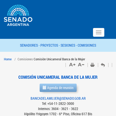
Toggle
navigation
SENADORES -
PROYECTOS -
SESIONES -
COMISIONES
Home
Comisiones
Comisión Unicameral Banca de la Mujer
COMISIÓN UNICAMERAL BANCA DE LA MUJER
Agenda de reunión
BANCADELAMUJER@SENADO.GOB.AR
Tel: +54-11-2822-3000
Internos: 3604 - 3621 - 3622
Hipólito Yrigoyen 1702 - 6º Piso, Oficina 617 Bis