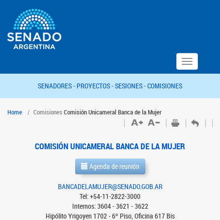
Toggle
navigation
SENADORES -
PROYECTOS -
SESIONES -
COMISIONES
Home
Comisiones
Comisión Unicameral Banca de la Mujer
COMISIÓN UNICAMERAL BANCA DE LA MUJER
Agenda de reunión
BANCADELAMUJER@SENADO.GOB.AR
Tel: +54-11-2822-3000
Internos: 3604 - 3621 - 3622
Hipólito Yrigoyen 1702 - 6º Piso, Oficina 617 Bis