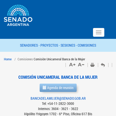
Toggle
navigation
SENADORES -
PROYECTOS -
SESIONES -
COMISIONES
Home
Comisiones
Comisión Unicameral Banca de la Mujer
COMISIÓN UNICAMERAL BANCA DE LA MUJER
Agenda de reunión
BANCADELAMUJER@SENADO.GOB.AR
Tel: +54-11-2822-3000
Internos: 3604 - 3621 - 3622
Hipólito Yrigoyen 1702 - 6º Piso, Oficina 617 Bis