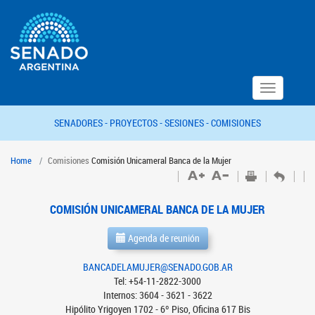
Toggle
navigation
SENADORES -
PROYECTOS -
SESIONES -
COMISIONES
Home
Comisiones
Comisión Unicameral Banca de la Mujer
COMISIÓN UNICAMERAL BANCA DE LA MUJER
Agenda de reunión
BANCADELAMUJER@SENADO.GOB.AR
Tel: +54-11-2822-3000
Internos: 3604 - 3621 - 3622
Hipólito Yrigoyen 1702 - 6º Piso, Oficina 617 Bis