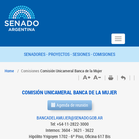
Toggle
navigation
SENADORES -
PROYECTOS -
SESIONES -
COMISIONES
Home
Comisiones
Comisión Unicameral Banca de la Mujer
COMISIÓN UNICAMERAL BANCA DE LA MUJER
Agenda de reunión
BANCADELAMUJER@SENADO.GOB.AR
Tel: +54-11-2822-3000
Internos: 3604 - 3621 - 3622
Hipólito Yrigoyen 1702 - 6º Piso, Oficina 617 Bis