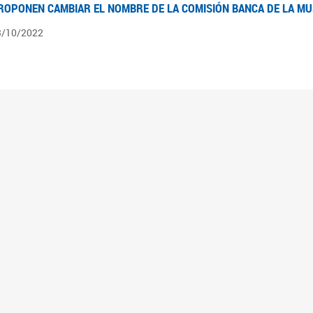
ROPONEN CAMBIAR EL NOMBRE DE LA COMISIÓN BANCA DE LA M
3/10/2022
ÍNTESIS N° 4
3/08/2022
pedientes pendientes en la Comisión Banca de la Mujer desde el 03/06/22 al 03/08
ÍNTESIS 3°
2/06/2022
pedientes pendientes en la Comisión Banca de la Mujer desde el 06/04/22 al 02/06