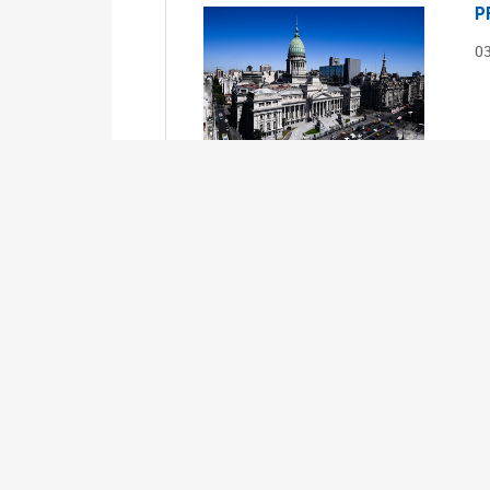
P
0
S
0
Ex
S
0
Ex