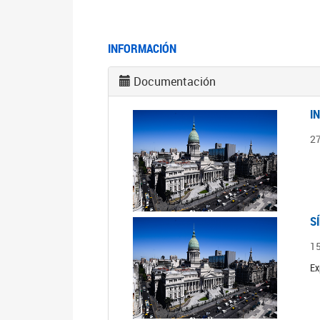
INFORMACIÓN
Documentación
I
2
S
1
Ex