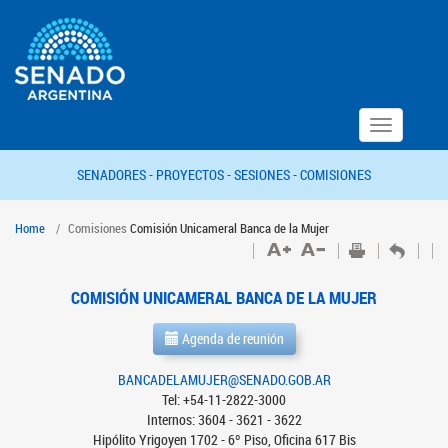
Toggle
navigation
SENADORES -
PROYECTOS -
SESIONES -
COMISIONES
Home
Comisiones
Comisión Unicameral Banca de la Mujer
COMISIÓN UNICAMERAL BANCA DE LA MUJER
Agenda de reunión
BANCADELAMUJER@SENADO.GOB.AR
Tel: +54-11-2822-3000
Internos: 3604 - 3621 - 3622
Hipólito Yrigoyen 1702 - 6º Piso, Oficina 617 Bis