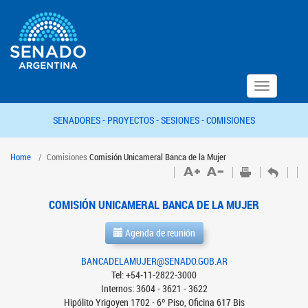
Toggle
navigation
SENADORES -
PROYECTOS -
SESIONES -
COMISIONES
Home
Comisiones
Comisión Unicameral Banca de la Mujer
COMISIÓN UNICAMERAL BANCA DE LA MUJER
Agenda de reunión
BANCADELAMUJER@SENADO.GOB.AR
Tel: +54-11-2822-3000
Internos: 3604 - 3621 - 3622
Hipólito Yrigoyen 1702 - 6º Piso, Oficina 617 Bis