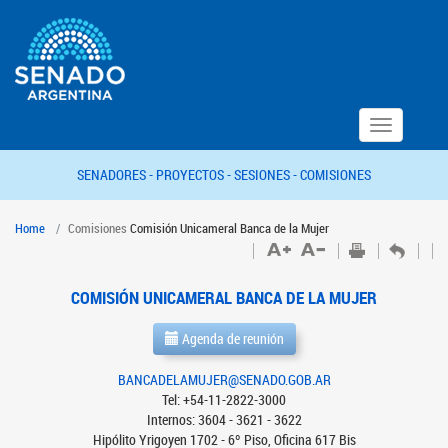
Toggle
navigation
SENADORES -
PROYECTOS -
SESIONES -
COMISIONES
Home
Comisiones
Comisión Unicameral Banca de la Mujer
COMISIÓN UNICAMERAL BANCA DE LA MUJER
Agenda de reunión
BANCADELAMUJER@SENADO.GOB.AR
Tel: +54-11-2822-3000
Internos: 3604 - 3621 - 3622
Hipólito Yrigoyen 1702 - 6º Piso, Oficina 617 Bis