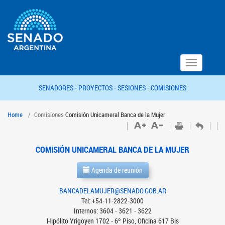
Toggle
navigation
SENADORES -
PROYECTOS -
SESIONES -
COMISIONES
Home
Comisiones
Comisión Unicameral Banca de la Mujer
COMISIÓN UNICAMERAL BANCA DE LA MUJER
Agenda de reunión
BANCADELAMUJER@SENADO.GOB.AR
Tel: +54-11-2822-3000
Internos: 3604 - 3621 - 3622
Hipólito Yrigoyen 1702 - 6º Piso, Oficina 617 Bis