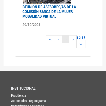
REUNIÓN DE ASESORES/AS DE LA
COMISIÓN BANCA DE LA MUJER
MODALIDAD VIRTUAL
29/10/2021
1
2
4
5
3
<<
<
>
>>
INSTITUCIONAL
Presidencia
Autoridades - Organigrama
Dependencias del Senado