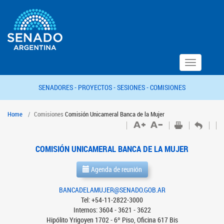
Toggle
navigation
SENADORES -
PROYECTOS -
SESIONES -
COMISIONES
Home
Comisiones
Comisión Unicameral Banca de la Mujer
COMISIÓN UNICAMERAL BANCA DE LA MUJER
Agenda de reunión
BANCADELAMUJER@SENADO.GOB.AR
Tel: +54-11-2822-3000
Internos: 3604 - 3621 - 3622
Hipólito Yrigoyen 1702 - 6º Piso, Oficina 617 Bis