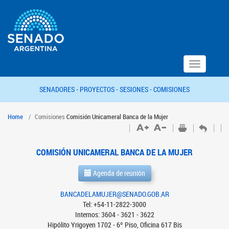
Toggle
navigation
SENADORES -
PROYECTOS -
SESIONES -
COMISIONES
Home
Comisiones
Comisión Unicameral Banca de la Mujer
COMISIÓN UNICAMERAL BANCA DE LA MUJER
Agenda de reunión
BANCADELAMUJER@SENADO.GOB.AR
Tel: +54-11-2822-3000
Internos: 3604 - 3621 - 3622
Hipólito Yrigoyen 1702 - 6º Piso, Oficina 617 Bis