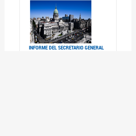
INFORME DEL SECRETARIO GENERAL
DE ONU SOBRE ACCESO A LA
JUSTICIA PARA MUJERES Y NIÑAS
12/06/2026
Durante el 70 período de sesiones de la
Comisión de la Condición Jurídica y Social de la
Mujer, el Secretario General de las Naciones
Unidas presentó el Informe "Garantizar y
fortalecer el acceso a la justicia para todas las
mujeres y las niñas".