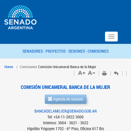
Toggle
navigation
SENADORES -
PROYECTOS -
SESIONES -
COMISIONES
Home
Comisiones
Comisión Unicameral Banca de la Mujer
COMISIÓN UNICAMERAL BANCA DE LA MUJER
Agenda de reunión
BANCADELAMUJER@SENADO.GOB.AR
Tel: +54-11-2822-3000
Internos: 3604 - 3621 - 3622
Hipólito Yrigoyen 1702 - 6º Piso, Oficina 617 Bis