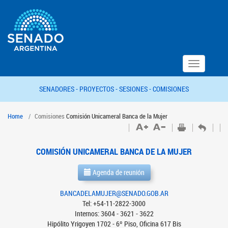
Toggle
navigation
SENADORES -
PROYECTOS -
SESIONES -
COMISIONES
Home
Comisiones
Comisión Unicameral Banca de la Mujer
COMISIÓN UNICAMERAL BANCA DE LA MUJER
Agenda de reunión
BANCADELAMUJER@SENADO.GOB.AR
Tel: +54-11-2822-3000
Internos: 3604 - 3621 - 3622
Hipólito Yrigoyen 1702 - 6º Piso, Oficina 617 Bis