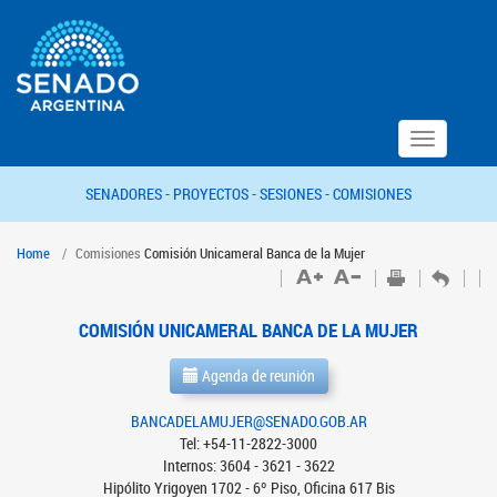
Toggle
navigation
SENADORES -
PROYECTOS -
SESIONES -
COMISIONES
Home
Comisiones
Comisión Unicameral Banca de la Mujer
COMISIÓN UNICAMERAL BANCA DE LA MUJER
Agenda de reunión
BANCADELAMUJER@SENADO.GOB.AR
Tel: +54-11-2822-3000
Internos: 3604 - 3621 - 3622
Hipólito Yrigoyen 1702 - 6º Piso, Oficina 617 Bis