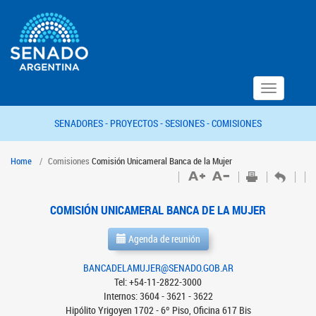
Toggle
navigation
SENADORES -
PROYECTOS -
SESIONES -
COMISIONES
Home
Comisiones
Comisión Unicameral Banca de la Mujer
COMISIÓN UNICAMERAL BANCA DE LA MUJER
Agenda de reunión
BANCADELAMUJER@SENADO.GOB.AR
Tel: +54-11-2822-3000
Internos: 3604 - 3621 - 3622
Hipólito Yrigoyen 1702 - 6º Piso, Oficina 617 Bis