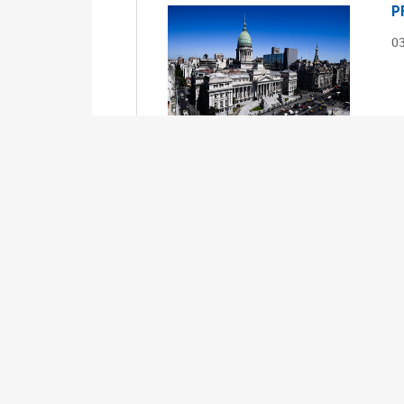
P
0
S
0
Ex
S
0
Ex