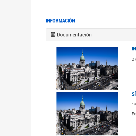
INFORMACIÓN
Documentación
I
2
S
1
Ex