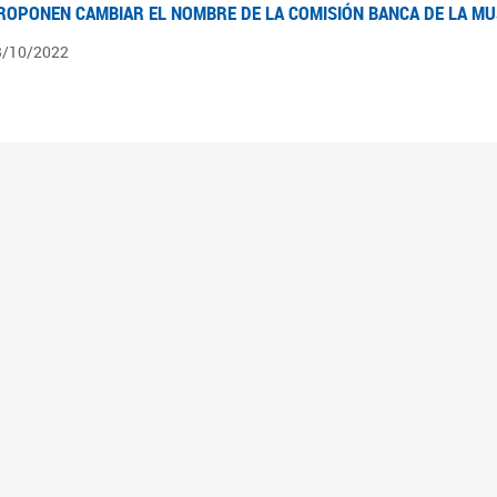
ROPONEN CAMBIAR EL NOMBRE DE LA COMISIÓN BANCA DE LA M
3/10/2022
ÍNTESIS N° 4
3/08/2022
pedientes pendientes en la Comisión Banca de la Mujer desde el 03/06/22 al 03/08
ÍNTESIS 3°
2/06/2022
pedientes pendientes en la Comisión Banca de la Mujer desde el 06/04/22 al 02/06