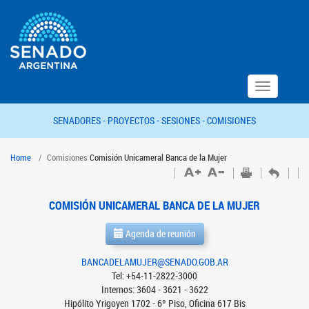
Toggle
navigation
SENADORES -
PROYECTOS -
SESIONES -
COMISIONES
Home
Comisiones
Comisión Unicameral Banca de la Mujer
COMISIÓN UNICAMERAL BANCA DE LA MUJER
Agenda de reunión
BANCADELAMUJER@SENADO.GOB.AR
Tel: +54-11-2822-3000
Internos: 3604 - 3621 - 3622
Hipólito Yrigoyen 1702 - 6º Piso, Oficina 617 Bis