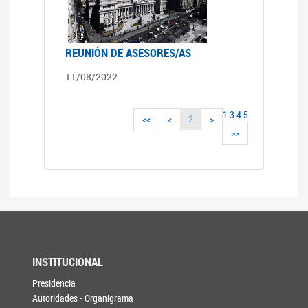
REUNIÓN DE ASESORES/AS
11/08/2022
1
3
4
5
2
<<
<
>
>>
INSTITUCIONAL
Presidencia
Autoridades - Organigrama