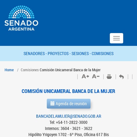
Toggle
navigation
SENADORES -
PROYECTOS -
SESIONES -
COMISIONES
Home
Comisiones
Comisión Unicameral Banca de la Mujer
COMISIÓN UNICAMERAL BANCA DE LA MUJER
Agenda de reunión
BANCADELAMUJER@SENADO.GOB.AR
Tel: +54-11-2822-3000
Internos: 3604 - 3621 - 3622
Hipólito Yrigoyen 1702 - 6º Piso, Oficina 617 Bis