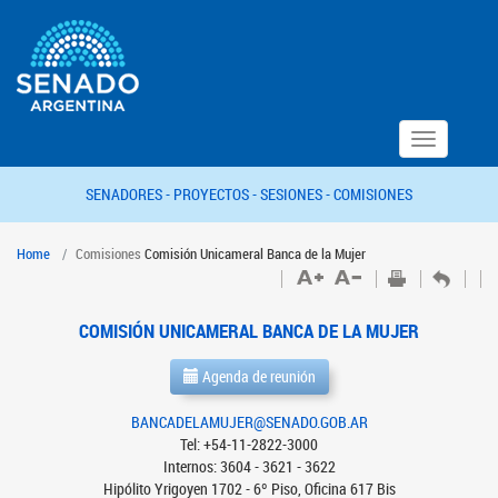
Toggle
navigation
SENADORES -
PROYECTOS -
SESIONES -
COMISIONES
Home
Comisiones
Comisión Unicameral Banca de la Mujer
COMISIÓN UNICAMERAL BANCA DE LA MUJER
Agenda de reunión
BANCADELAMUJER@SENADO.GOB.AR
Tel: +54-11-2822-3000
Internos: 3604 - 3621 - 3622
Hipólito Yrigoyen 1702 - 6º Piso, Oficina 617 Bis