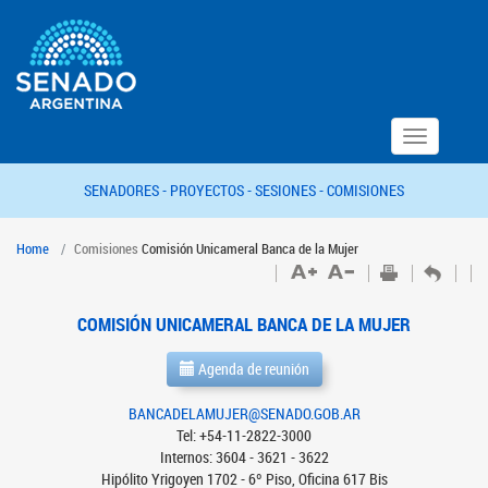
Toggle
navigation
SENADORES -
PROYECTOS -
SESIONES -
COMISIONES
Home
Comisiones
Comisión Unicameral Banca de la Mujer
COMISIÓN UNICAMERAL BANCA DE LA MUJER
Agenda de reunión
BANCADELAMUJER@SENADO.GOB.AR
Tel: +54-11-2822-3000
Internos: 3604 - 3621 - 3622
Hipólito Yrigoyen 1702 - 6º Piso, Oficina 617 Bis