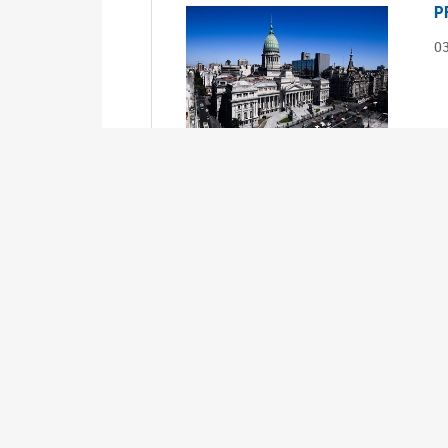
P
0
S
0
Ex
S
0
Ex