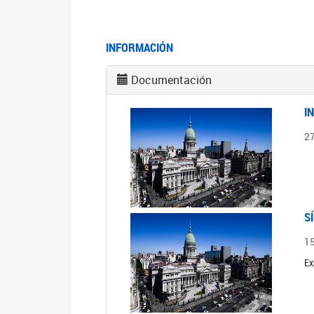
INFORMACIÓN
Documentación
I
2
S
1
Ex