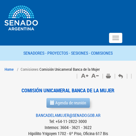
Toggle
navigation
SENADORES -
PROYECTOS -
SESIONES -
COMISIONES
Home
Comisiones
Comisión Unicameral Banca de la Mujer
COMISIÓN UNICAMERAL BANCA DE LA MUJER
Agenda de reunión
BANCADELAMUJER@SENADO.GOB.AR
Tel: +54-11-2822-3000
Internos: 3604 - 3621 - 3622
Hipólito Yrigoyen 1702 - 6º Piso, Oficina 617 Bis