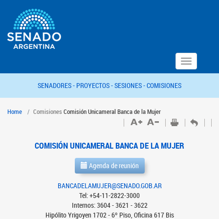
Toggle
navigation
SENADORES -
PROYECTOS -
SESIONES -
COMISIONES
Home
Comisiones
Comisión Unicameral Banca de la Mujer
COMISIÓN UNICAMERAL BANCA DE LA MUJER
Agenda de reunión
BANCADELAMUJER@SENADO.GOB.AR
Tel: +54-11-2822-3000
Internos: 3604 - 3621 - 3622
Hipólito Yrigoyen 1702 - 6º Piso, Oficina 617 Bis