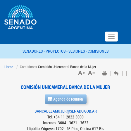
Toggle
navigation
SENADORES -
PROYECTOS -
SESIONES -
COMISIONES
Home
Comisiones
Comisión Unicameral Banca de la Mujer
COMISIÓN UNICAMERAL BANCA DE LA MUJER
Agenda de reunión
BANCADELAMUJER@SENADO.GOB.AR
Tel: +54-11-2822-3000
Internos: 3604 - 3621 - 3622
Hipólito Yrigoyen 1702 - 6º Piso, Oficina 617 Bis