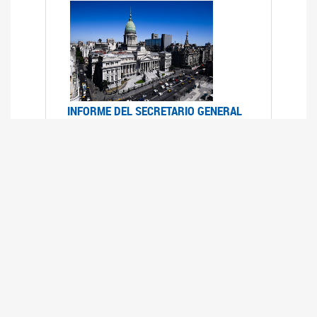
INFORME DEL SECRETARIO GENERAL
DE ONU SOBRE ACCESO A LA
JUSTICIA PARA MUJERES Y NIÑAS
12/06/2026
Durante el 70 período de sesiones de la
Comisión de la Condición Jurídica y Social de la
Mujer, el Secretario General de las Naciones
Unidas presentó el Informe "Garantizar y
fortalecer el acceso a la justicia para todas las
mujeres y las niñas".