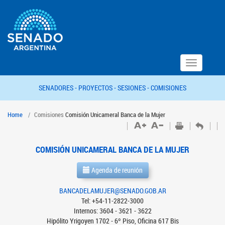
Toggle
navigation
SENADORES -
PROYECTOS -
SESIONES -
COMISIONES
Home
Comisiones
Comisión Unicameral Banca de la Mujer
COMISIÓN UNICAMERAL BANCA DE LA MUJER
Agenda de reunión
BANCADELAMUJER@SENADO.GOB.AR
Tel: +54-11-2822-3000
Internos: 3604 - 3621 - 3622
Hipólito Yrigoyen 1702 - 6º Piso, Oficina 617 Bis