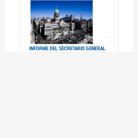
INFORME DEL SECRETARIO GENERAL
DE ONU SOBRE ACCESO A LA
JUSTICIA PARA MUJERES Y NIÑAS
12/06/2026
Durante el 70 período de sesiones de la
Comisión de la Condición Jurídica y Social de la
Mujer, el Secretario General de las Naciones
Unidas presentó el Informe "Garantizar y
fortalecer el acceso a la justicia para todas las
mujeres y las niñas".